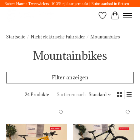
Robert Harms Tweewielers | 100% rijklaar gemaakt | Ruim aanbod in fietsen
Wunschzettel
Ihr Ware
Startseite
/
Nicht elektrische Fahrräder
/
Mountainbikes
Mountainbikes
Filter anzeigen
24 Produkte
Sortieren nach
Standard