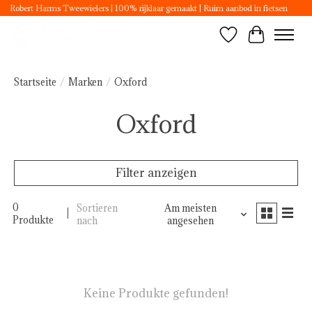
Robert Harms Tweewielers | 100% rijklaar gemaakt | Ruim aanbod in fietsen
Wunschzettel
Ihr Ware
Startseite
/
Marken
/
Oxford
Oxford
Filter anzeigen
0
Sortieren
Am meisten
Produkte
nach
angesehen
Keine Produkte gefunden!