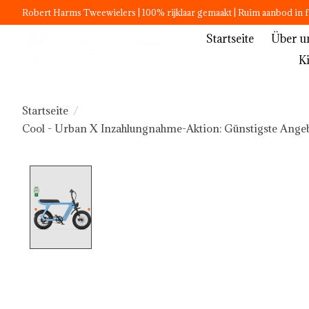
Robert Harms Tweewielers | 100% rijklaar gemaakt | Ruim aanbod in f
Startseite
Über u
K
Startseite
/
Cool - Urban X Inzahlungnahme-Aktion: Günstigste Angeb
Product image slideshow Items