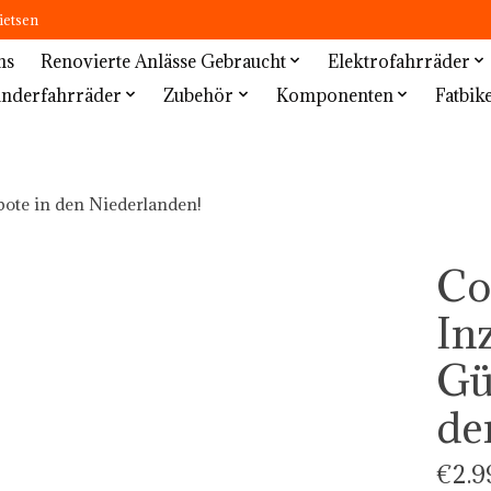
ietsen
ns
Renovierte Anlässe Gebraucht
Elektrofahrräder
inderfahrräder
Zubehör
Komponenten
Fatbik
ote in den Niederlanden!
Co
In
Gü
de
€2.9