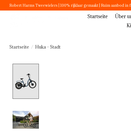
Robert Harms Tweewielers | 100% rijklaar gemaakt | Ruim aanbod in f
Startseite
Über u
K
Startseite
/
Huka - Stadt
Product image slideshow Items