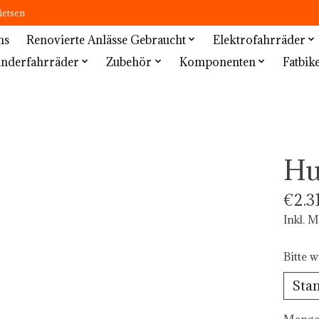
ietsen
ns
Renovierte Anlässe Gebraucht
Elektrofahrräder
inderfahrräder
Zubehör
Komponenten
Fatbik
Hu
€2.3
Inkl. 
Bitte w
Menge