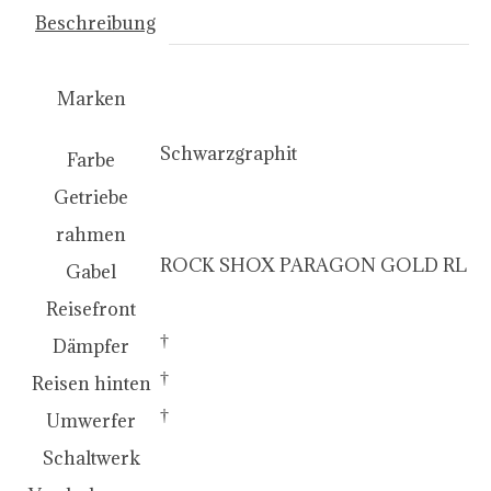
Beschreibung
KROSS
Marken
Schwarzgraphit
Farbe
10
Getriebe
LEISTUNG AUS ALUMINIUM
rahmen
ROCK SHOX PARAGON GOLD RL
Gabel
65mm
Reisefront
†
Dämpfer
†
Reisen hinten
†
Umwerfer
SHIMANO XT-T8000
Schaltwerk
SHIMANO MT410