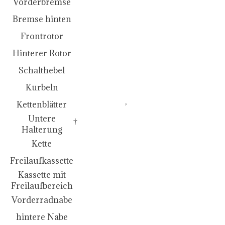
Vorderbremse
SHIMANO MT410
Bremse hinten
SHIMANO RT30 (180)
Frontrotor
SHIMANO RT30 (160)
Hinterer Rotor
SHIMANO DEORE M6000
Schalthebel
SHIMANO FC-E6100
Kurbeln
38T/170MM
,
38T/175MM
Kettenblätter
Untere
†
Halterung
SHIMANO E6090
Kette
SHIMANO HG500
Freilaufkassette
Kassette mit
11-32T
Freilaufbereich
SHIMANO ACERA M3050
Vorderradnabe
SHIMANO ACERA M3050
hintere Nabe