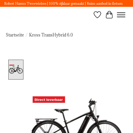
Robert Harms Tweewielers | 100% rijklaar gemaakt | Ruim aanbod in fietsen
Wunschzettel
Ihr Ware
Startseite
/
Kross TransHybrid 6.0
Product image slideshow Items