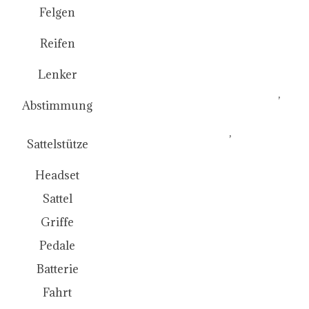
KROSS
Felgen
SCHWALBE-MARATHON
Reifen
LEISTUNG 47-622
ALUMINIUM 660MM 31.8
Lenker
ALUMINIUM 110 MM/31,8 REG
,
Abstimmung
ALUMINIUM 90 MM/31,8 REG
ALUMINIUM 27,2×350
,
Sattelstütze
ALUMINIUM 27,2×400
FP-H856B2;1-1/8"-1,5"
Headset
ROYAL VERKAUFEN
Sattel
HERRMANS ADRENALIN
Griffe
FP-210ZU
Pedale
SIMPLO 630 WH
Batterie
SHIMANO E6110
Fahrt