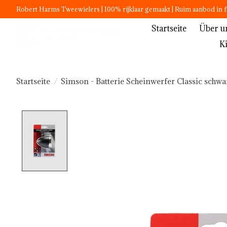
Robert Harms Tweewielers | 100% rijklaar gemaakt | Ruim aanbod in f
Startseite
Über u
K
Startseite
/
Simson - Batterie Scheinwerfer Classic schwa
Product image slideshow Items