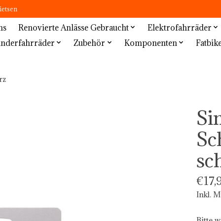
ietsen
ns
Renovierte Anlässe Gebraucht
Elektrofahrräder
inderfahrräder
Zubehör
Komponenten
Fatbik
rz
Si
Sc
sc
€17,
Inkl. 
Bitte w