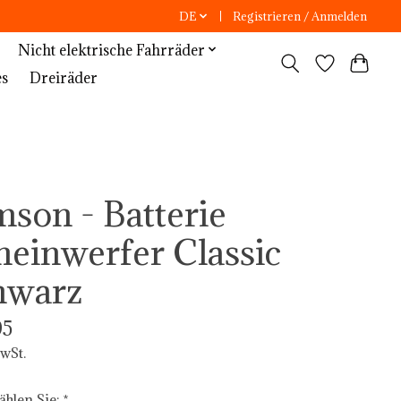
DE
Registrieren / Anmelden
Nicht elektrische Fahrräder
es
Dreiräder
mson - Batterie
heinwerfer Classic
hwarz
95
MwSt.
ählen Sie:
*