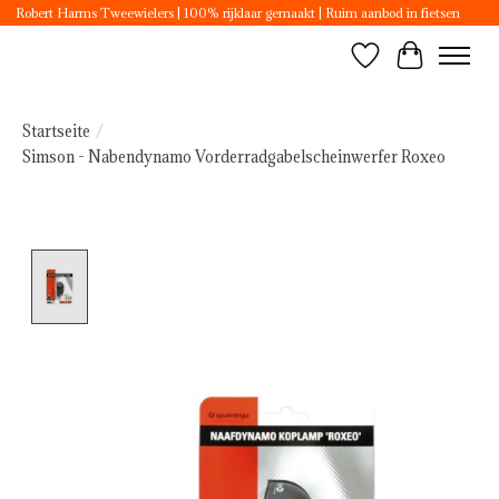
Robert Harms Tweewielers | 100% rijklaar gemaakt | Ruim aanbod in fietsen
Wunschzettel
Ihr Ware
Startseite
/
Simson - Nabendynamo Vorderradgabelscheinwerfer Roxeo
Product image slideshow Items