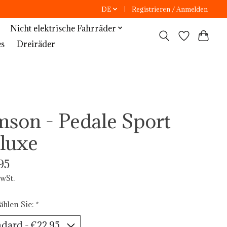
DE
Registrieren / Anmelden
Nicht elektrische Fahrräder
es
Dreiräder
mson - Pedale Sport
luxe
95
MwSt.
ählen Sie:
*