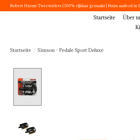
Robert Harms Tweewielers | 100% rijklaar gemaakt | Ruim aanbod in f
Startseite
Über u
K
Startseite
/
Simson - Pedale Sport Deluxe
Product image slideshow Items