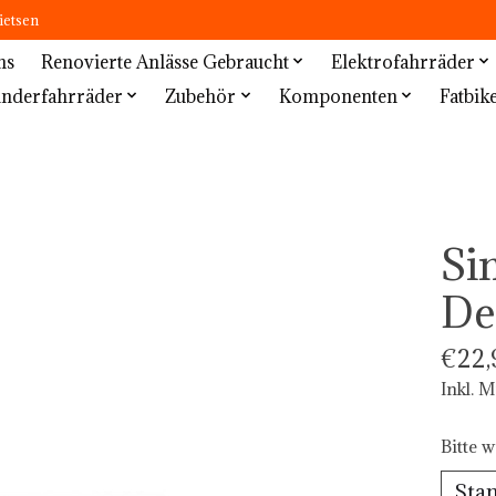
ietsen
ns
Renovierte Anlässe Gebraucht
Elektrofahrräder
inderfahrräder
Zubehör
Komponenten
Fatbik
Si
De
€22,
Inkl. 
Bitte w