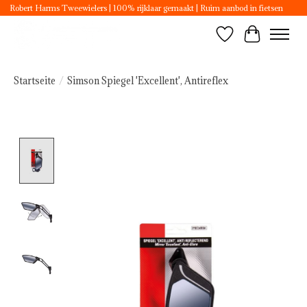
Robert Harms Tweewielers | 100% rijklaar gemaakt | Ruim aanbod in fietsen
Wunschzettel
Ihr Ware
Startseite
/
Simson Spiegel 'Excellent', Antireflex
Product image slideshow Items