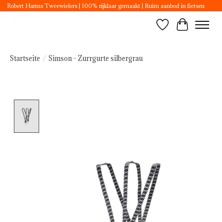
Robert Harms Tweewielers | 100% rijklaar gemaakt | Ruim aanbod in fietsen
Wunschzettel
Ihr Ware
Startseite
/
Simson - Zurrgurte silbergrau
Product image slideshow Items