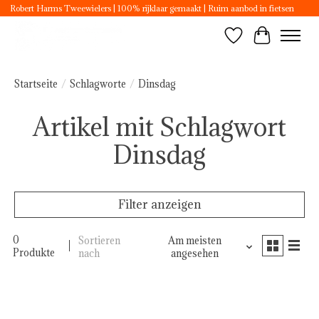
Robert Harms Tweewielers | 100% rijklaar gemaakt | Ruim aanbod in fietsen
Wunschzettel
Ihr Ware
Startseite
/
Schlagworte
/
Dinsdag
Artikel mit Schlagwort
Dinsdag
Filter anzeigen
0
Sortieren
Am meisten
Produkte
nach
angesehen