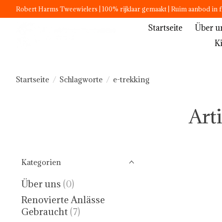
Robert Harms Tweewielers | 100% rijklaar gemaakt | Ruim aanbod in f
Startseite
Über u
K
Startseite
/
Schlagworte
/
e-trekking
Art
Kategorien
Über uns
(0)
Renovierte Anlässe
Gebraucht
(7)