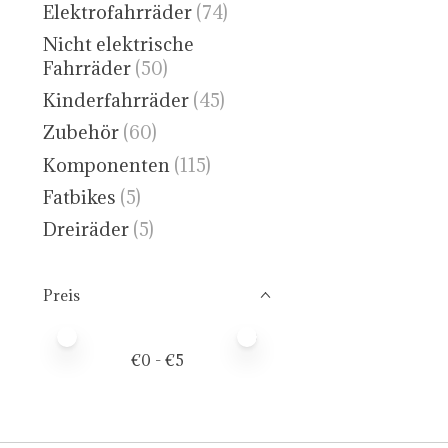
Elektrofahrräder
(74)
Nicht elektrische
Fahrräder
(50)
Kinderfahrräder
(45)
Zubehör
(60)
Komponenten
(115)
Fatbikes
(5)
Dreiräder
(5)
Preis
Preis – Mindestwert
Price maximum value
€
0
- €
5