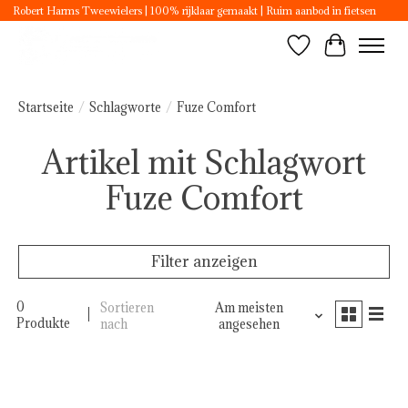
Robert Harms Tweewielers | 100% rijklaar gemaakt | Ruim aanbod in fietsen
Wunschzettel
Ihr Ware
Startseite
/
Schlagworte
/
Fuze Comfort
Artikel mit Schlagwort
Fuze Comfort
Filter anzeigen
0
Sortieren
Am meisten
Produkte
nach
angesehen