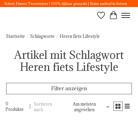
Robert Harms Tweewielers | 100% rijklaar gemaakt | Ruim aanbod in fietsen
Wunschzettel
Ihr Ware
Startseite
/
Schlagworte
/
Heren fiets Lifestyle
Artikel mit Schlagwort
Heren fiets Lifestyle
Filter anzeigen
0
Sortieren
Am meisten
Produkte
nach
angesehen