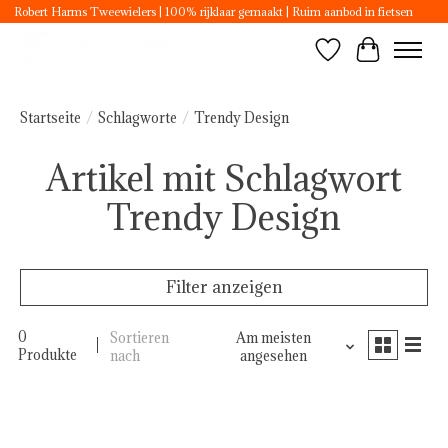
Robert Harms Tweewielers | 100% rijklaar gemaakt | Ruim aanbod in fietsen
Wunschzettel
Ihr Ware
Startseite
/
Schlagworte
/
Trendy Design
Artikel mit Schlagwort
Trendy Design
Filter anzeigen
0
Sortieren
Am meisten
Produkte
nach
angesehen